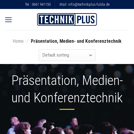
Skip
Tel.:
0661 941150
Mail:
info@technikplus-fulda.de
to
content
Home
/
Präsentation, Medien- und Konferenztechnik
Präsentation, Medien-
und Konferenztechnik