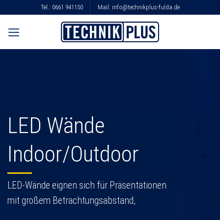
Skip
Tel.:
0661 941150
Mail:
info@technikplus-fulda.de
to
content
LED Wände
Indoor/Outdoor
LED-Wände eignen sich für Präsentationen
mit großem Betrachtungsabstand,