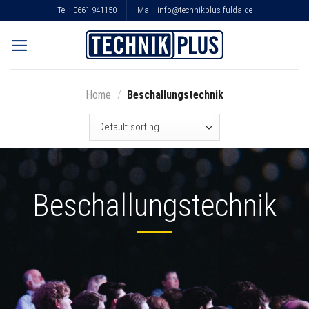
Skip
Tel.:
0661 941150
Mail:
info@technikplus-fulda.de
to
content
Home
/
Beschallungstechnik
Beschallungstechnik