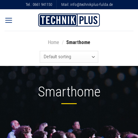
Skip
Tel.:
0661 941150
Mail:
info@technikplus-fulda.de
to
content
Home
/
Smarthome
Smarthome