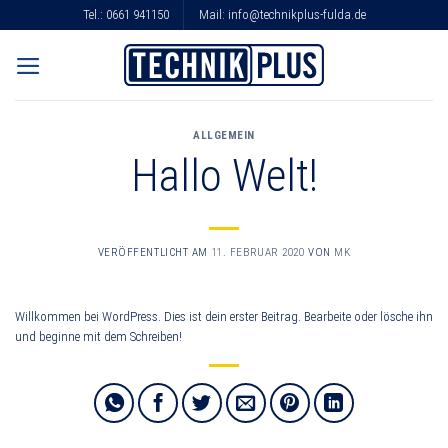
Skip
Tel.:
0661 941150
Mail:
info@technikplus-fulda.de
to
content
ALLGEMEIN
Hallo Welt!
VERÖFFENTLICHT AM
11. FEBRUAR 2020
VON
MK
Willkommen bei WordPress. Dies ist dein erster Beitrag. Bearbeite oder lösche ihn
und beginne mit dem Schreiben!