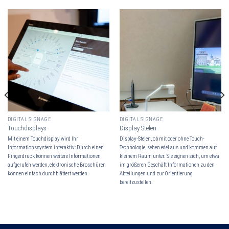
DIGITAL SIGNAGE
DIGITAL SIGNAGE
Touchdisplays
Display Stelen
Mit einem Touchdisplay wird Ihr
Display-Stelen, ob mit oder ohne Touch-
Informationssystem interaktiv: Durch einen
Technologie, sehen edel aus und kommen auf
Fingerdruck können weitere Informationen
kleinem Raum unter. Sie eignen sich, um etwa
aufgerufen werden, elektronische Broschüren
im größeren Geschäft Informationen zu den
können einfach durchblättert werden.
Abteilungen und zur Orientierung
bereitzustellen.