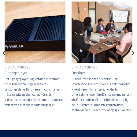
DIGITAL SIGNAGE
DIGITAL SIGNAGE
Signageplayer
Displays
Der Signageplayer fungiert als die Zentrale
Bildschirme können als Werbe- und
eines komplexen Displaysystems:
Informationssystem sowie als elektronisches
Leistungsstarke Hardware ermöglicht eine
Plakat wesentlich ansprechender für Ihr
flüssige Wiedergabe hochauflösender
Unternehmen oder Ihre Dienstleistung werben
Videoinhalte, energieeffizient und ausdauernd
als Papiermedien. Statt die Inhalte mühselig
werden von hier alle Inhalte ausgespielt.
neu aufkleben zu müssen, können diese
zentral auf die Bildschirme aufgespielt werden.